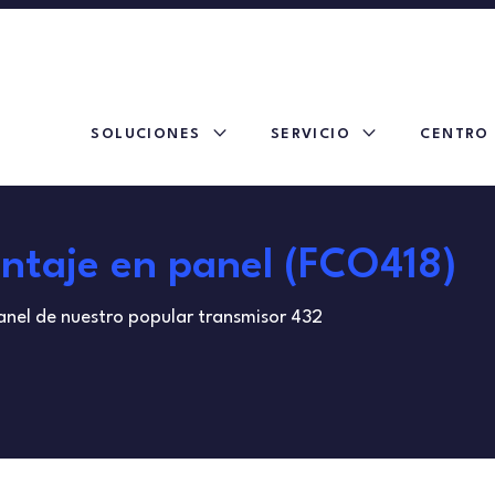
expand_more
expand_more
SOLUCIONES
SERVICIO
CENTRO
ntaje en panel (FCO418)
anel de nuestro popular transmisor 432