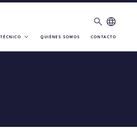
search
language
expand_more
 TÉCNICO
QUIÉNES SOMOS
CONTACTO