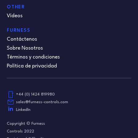
OTHER
Vídeos
FURNESS
Contáctenos
Sobre Nosotros
Términos y condiciones
Política de privacidad
phone_android
+44 (0) 1424 819980
email
sales@furness-controls.com
LinkedIn
Copyright © Furness
Controls 2022