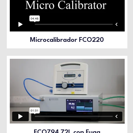
Microcalibrador FCO220
FCO794 72L con Fuga