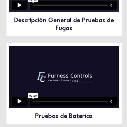
COMPROBADORES DE FLUJO
PRUEBAS DE FUGAS
Descripción General de Pruebas de
DANISH
Fugas
ENGLISH
FRENCH
Pruebas de Baterías