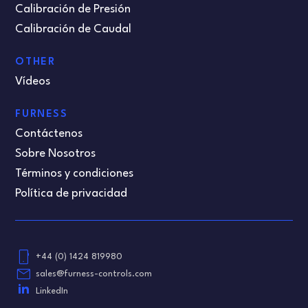
Calibración de Presión
Calibración de Caudal
OTHER
Vídeos
FURNESS
Contáctenos
Sobre Nosotros
Términos y condiciones
Política de privacidad
phone_android
+44 (0) 1424 819980
email
sales@furness-controls.com
LinkedIn