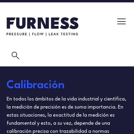
search
DETECTORES DE FUGAS
Calibración
TRANSMISORES DE PRESIÓN
CALIBRACIÓN
En todos los ámbitos de la vida industrial y científica,
ELEMENTOS DE FLUJO
VIDEOS
la medición de precisión es de suma importancia. En
estas situaciones, la exactitud de la medición es
PRODUCTOS DE CALIBRACIÓN
PRUEBAS DE MASCARILLAS
fundamental y esto, a su vez, depende de una
calibración precisa con trazabilidad a normas