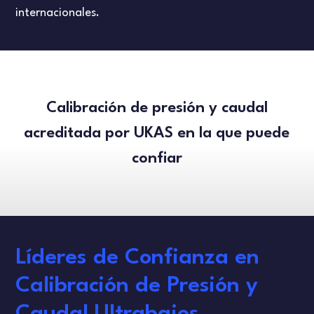
COMPROBADORES DE FLUJO
PRUEBAS DE FUGAS
internacionales.
DANISH
ENGLISH
Calibración de presión y caudal
FRENCH
acreditada por UKAS en la que puede
confiar
Líderes de Confianza en
Calibración de Presión y
Caudal Ultrabajos