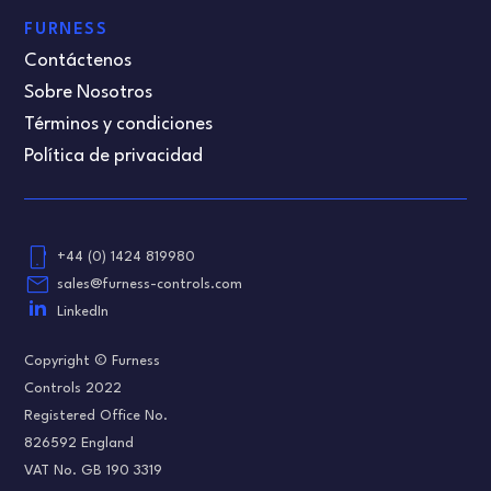
FURNESS
Contáctenos
Sobre Nosotros
Términos y condiciones
Política de privacidad
phone_android
+44 (0) 1424 819980
email
sales@furness-controls.com
LinkedIn
Copyright © Furness
Controls 2022
Registered Office No.
826592 England
VAT No. GB 190 3319